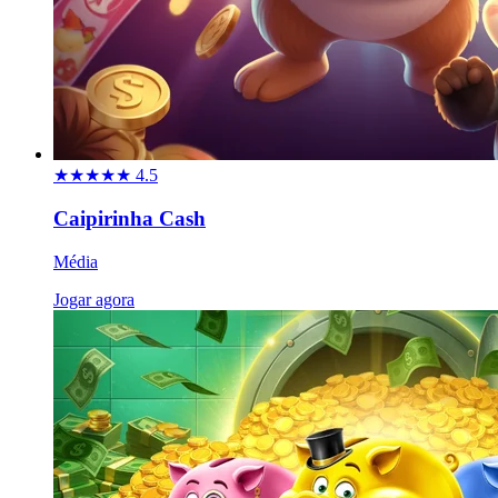
★★★★★
4.5
Caipirinha Cash
Média
Jogar agora