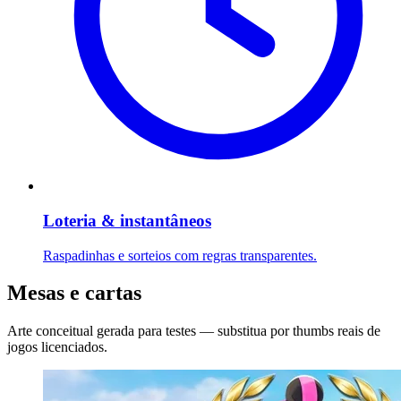
Loteria & instantâneos
Raspadinhas e sorteios com regras transparentes.
Mesas e cartas
Arte conceitual gerada para testes — substitua por thumbs reais de
jogos licenciados.