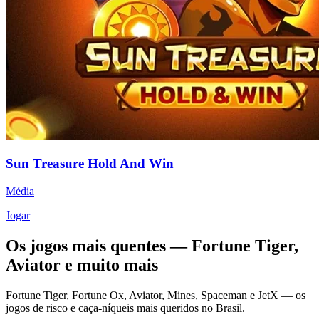
Sun Treasure Hold And Win
Média
Jogar
Os jogos mais quentes — Fortune Tiger,
Aviator e muito mais
Fortune Tiger, Fortune Ox, Aviator, Mines, Spaceman e JetX — os
jogos de risco e caça-níqueis mais queridos no Brasil.