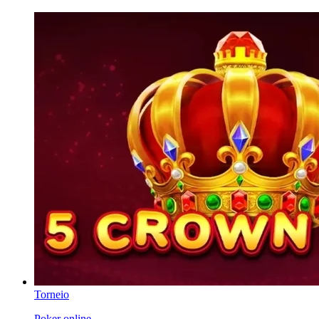
Torneio
Poker online