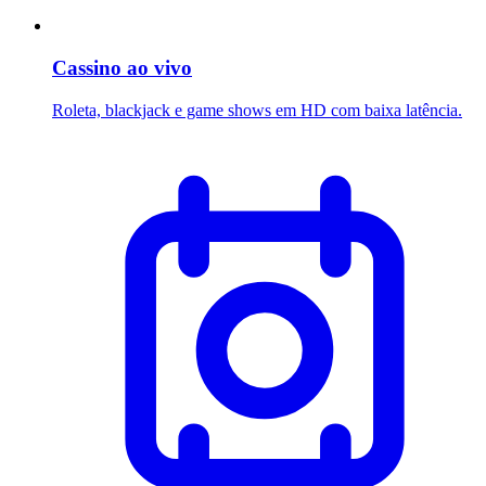
Cassino ao vivo
Roleta, blackjack e game shows em HD com baixa latência.