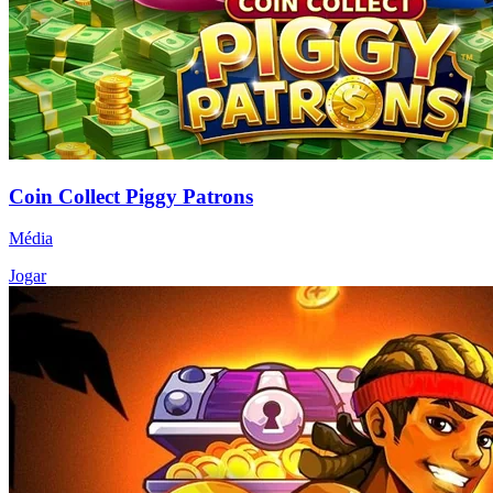
Coin Collect Piggy Patrons
Média
Jogar