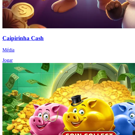
Caipirinha Cash
Média
Jogar