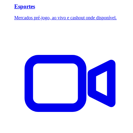
Esportes
Mercados pré-jogo, ao vivo e cashout onde disponível.