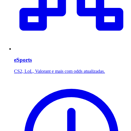
eSports
CS2, LoL, Valorant e mais com odds atualizadas.