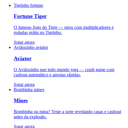
Tigrinho
fortune
Fortune Tiger
O famoso Jogo do Tigre — giros com multiplicadores e
rodadas grátis no Tigrinho.
Jogar agora
Aviãozinho
aviator
Aviator
O Aviãozinho que todo mundo joga — crash game com
cashout automático e apostas rápidas.
Jogar agora
Bombinha
mines
Mines
Bombinha ou mina? Teste a sorte revelando casas e cashout
antes da explosão.
Jogar agora