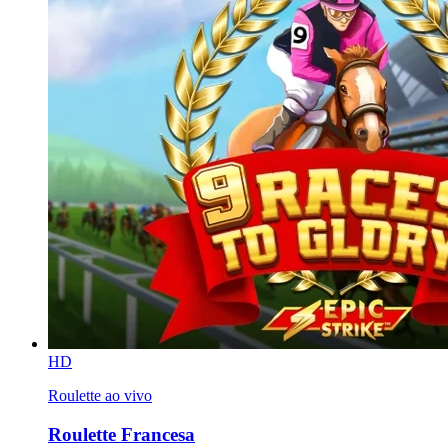
HD
Roulette ao vivo
Roulette Francesa