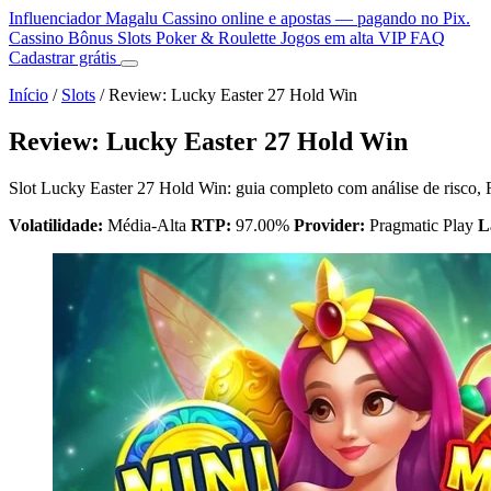
Influenciador Magalu
Cassino online e apostas — pagando no Pix.
Cassino
Bônus
Slots
Poker & Roulette
Jogos em alta
VIP
FAQ
Cadastrar grátis
Início
/
Slots
/
Review: Lucky Easter 27 Hold Win
Review: Lucky Easter 27 Hold Win
Slot Lucky Easter 27 Hold Win: guia completo com análise de risco, 
Volatilidade:
Média-Alta
RTP:
97.00%
Provider:
Pragmatic Play
L