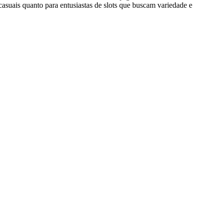
 casuais quanto para entusiastas de slots que buscam variedade e